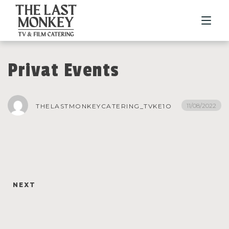
Privat Events
NOSOTROS
HISTORIA
11/08/2022
THELASTMONKEYCATERING_TVKE1O
SERVICIOS
GASTRONOMÍA
PORTFOLIO
CONTACTO
NEXT