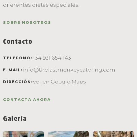
diferentes dietas especiales.
SOBRE NOSOTROS
Contacto
+34 931 654 143
TELÉFONO:
info@thelastmonkeycatering.com
E-MAIL:
He leído y acepto la
Política de
ver en Google Maps
DIRECCIÓN:
privacidad
.
CONTACTA AHORA
ENVIAR
Galería