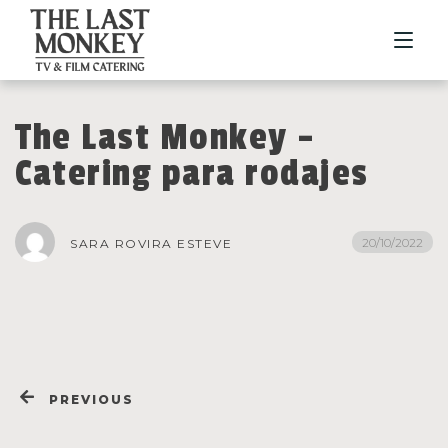
The Last Monkey –
NOSOTROS
Catering para rodajes
HISTORIA
SERVICIOS
20/10/2022
SARA ROVIRA ESTEVE
GASTRONOMÍA
PORTFOLIO
CONTACTO
PREVIOUS