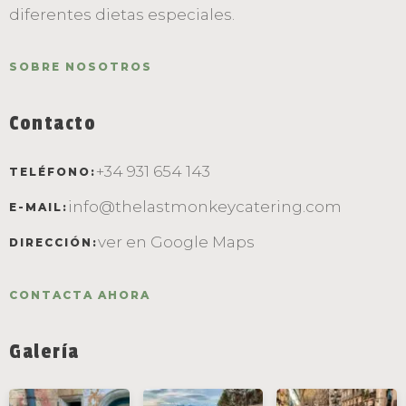
diferentes dietas especiales.
SOBRE NOSOTROS
Contacto
+34 931 654 143
TELÉFONO:
info@thelastmonkeycatering.com
E-MAIL:
He leído y acepto la
Política de
ver en Google Maps
DIRECCIÓN:
privacidad
.
CONTACTA AHORA
ENVIAR
Galería