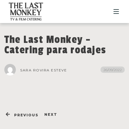
The Last Monkey –
NOSOTROS
Catering para rodajes
HISTORIA
SERVICIOS
26/09/2022
SARA ROVIRA ESTEVE
GASTRONOMÍA
PORTFOLIO
CONTACTO
NEXT
PREVIOUS